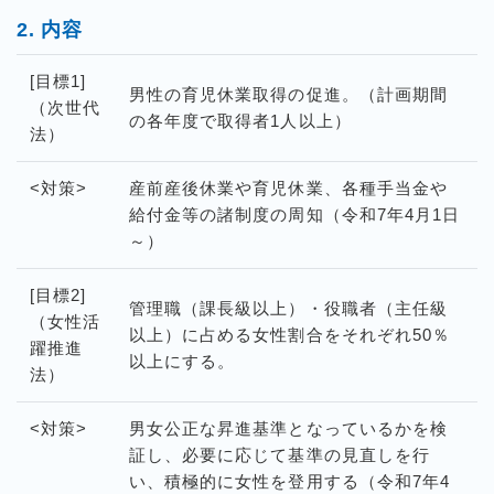
内容
[目標1]
男性の育児休業取得の促進。（計画期間
（次世代
の各年度で取得者1人以上）
法）
<対策>
産前産後休業や育児休業、各種手当金や
給付金等の諸制度の周知（令和7年4月1日
～）
[目標2]
管理職（課長級以上）・役職者（主任級
（女性活
以上）に占める女性割合をそれぞれ50％
躍推進
以上にする。
法）
<対策>
男女公正な昇進基準となっているかを検
証し、必要に応じて基準の見直しを行
い、積極的に女性を登用する（令和7年4