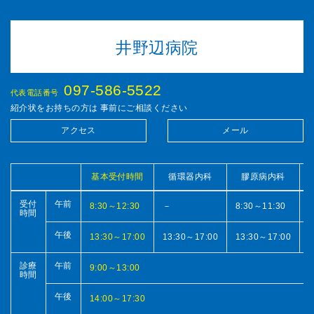
井野辺病院
097-586-5522
代表電話番号
紹介状をお持ちの方は 事前にご相談ください
アクセス
メール
基本受付時間
循環器内科
膠原病内科
受付
午前
8:30～12:30
－
8:30～11:30
時間
午後
13:30～17:00
13:30～17:00
13:30～17:00
1
診療
午前
9:00～13:00
時間
午後
14:00～17:30