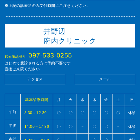
※上記の診療科のみ受付時間にご注意ください。
井野辺
府内クリニック
097-533-0255
代表電話番号
はじめて受診される方は予約不要です
直接ご来院ください
アクセス
メール
基本診療時間
月
火
水
木
金
土
日
午前
8:30～12:30
〇
〇
〇
〇
〇
〇
休診
午後
14:00～17:30
〇
〇
－
〇
〇
－
休診
夜間